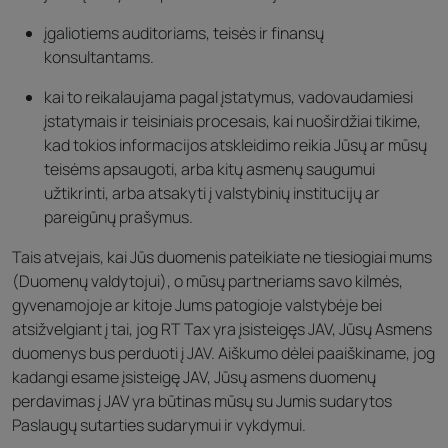
įgaliotiems auditoriams, teisės ir finansų
konsultantams.
kai to reikalaujama pagal įstatymus, vadovaudamiesi
įstatymais ir teisiniais procesais, kai nuoširdžiai tikime,
kad tokios informacijos atskleidimo reikia Jūsų ar mūsų
teisėms apsaugoti, arba kitų asmenų saugumui
užtikrinti, arba atsakyti į valstybinių institucijų ar
pareigūnų prašymus.
Tais atvejais, kai Jūs duomenis pateikiate ne tiesiogiai mums
(Duomenų valdytojui), o mūsų partneriams savo kilmės,
gyvenamojoje ar kitoje Jums patogioje valstybėje bei
atsižvelgiant į tai, jog RT Tax yra įsisteigęs JAV, Jūsų Asmens
duomenys bus perduoti į JAV. Aiškumo dėlei paaiškiname, jog
kadangi esame įsisteigę JAV, Jūsų asmens duomenų
perdavimas į JAV yra būtinas mūsų su Jumis sudarytos
Paslaugų sutarties sudarymui ir vykdymui.