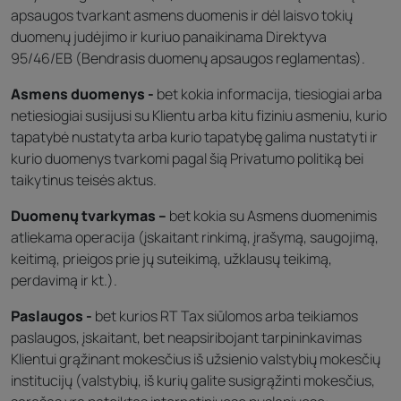
apsaugos tvarkant asmens duomenis ir dėl laisvo tokių
duomenų judėjimo ir kuriuo panaikinama Direktyva
95/46/EB (Bendrasis duomenų apsaugos reglamentas).
Asmens duomenys -
bet kokia informacija, tiesiogiai arba
netiesiogiai susijusi su Klientu arba kitu fiziniu asmeniu, kurio
tapatybė nustatyta arba kurio tapatybę galima nustatyti ir
kurio duomenys tvarkomi pagal šią Privatumo politiką bei
taikytinus teisės aktus.
Duomenų tvarkymas –
bet kokia su Asmens duomenimis
atliekama operacija (įskaitant rinkimą, įrašymą, saugojimą,
keitimą, prieigos prie jų suteikimą, užklausų teikimą,
perdavimą ir kt.).
Paslaugos -
bet kurios RT Tax siūlomos arba teikiamos
paslaugos, įskaitant, bet neapsiribojant tarpininkavimas
Klientui grąžinant mokesčius iš užsienio valstybių mokesčių
institucijų (valstybių, iš kurių galite susigrąžinti mokesčius,