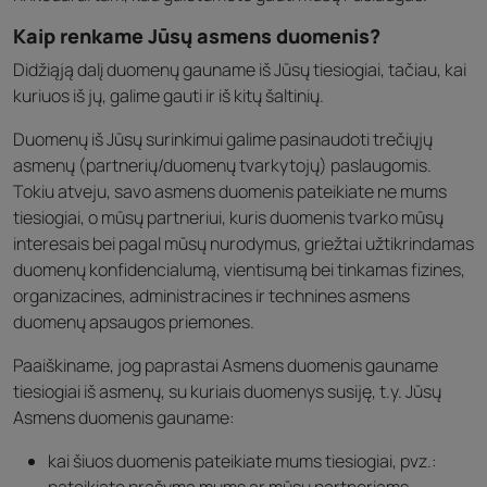
Kaip renkame Jūsų asmens duomenis?
Didžiąją dalį duomenų gauname iš Jūsų tiesiogiai, tačiau, kai
kuriuos iš jų, galime gauti ir iš kitų šaltinių.
Duomenų iš Jūsų surinkimui galime pasinaudoti trečiųjų
asmenų (partnerių/duomenų tvarkytojų) paslaugomis.
Tokiu atveju, savo asmens duomenis pateikiate ne mums
tiesiogiai, o mūsų partneriui, kuris duomenis tvarko mūsų
interesais bei pagal mūsų nurodymus, griežtai užtikrindamas
duomenų konfidencialumą, vientisumą bei tinkamas fizines,
organizacines, administracines ir technines asmens
duomenų apsaugos priemones.
Paaiškiname, jog paprastai Asmens duomenis gauname
tiesiogiai iš asmenų, su kuriais duomenys susiję, t.y. Jūsų
Asmens duomenis gauname:
kai šiuos duomenis pateikiate mums tiesiogiai, pvz.: