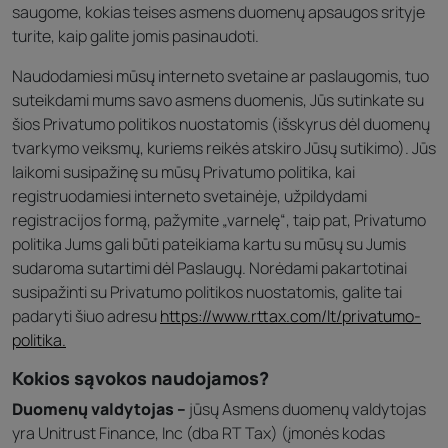
saugome, kokias teises asmens duomenų apsaugos srityje
turite, kaip galite jomis pasinaudoti.
Naudodamiesi mūsų interneto svetaine ar paslaugomis, tuo
suteikdami mums savo asmens duomenis, Jūs sutinkate su
šios Privatumo politikos nuostatomis (išskyrus dėl duomenų
tvarkymo veiksmų, kuriems reikės atskiro Jūsų sutikimo). Jūs
laikomi susipažinę su mūsų Privatumo politika, kai
registruodamiesi interneto svetainėje, užpildydami
registracijos formą, pažymite „varnelę“, taip pat, Privatumo
politika Jums gali būti pateikiama kartu su mūsų su Jumis
sudaroma sutartimi dėl Paslaugų. Norėdami pakartotinai
susipažinti su Privatumo politikos nuostatomis, galite tai
padaryti šiuo adresu
https://www.rttax.com/lt/privatumo-
politika.
Kokios sąvokos naudojamos?
Duomenų valdytojas –
jūsų Asmens duomenų valdytojas
yra Unitrust Finance, Inc (dba RT Tax) (įmonės kodas