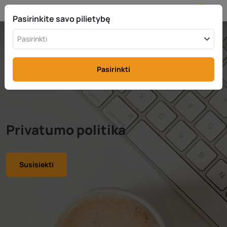
LT
info@rttax.com
+370-37-755211
Pasirinkite savo pilietybę
Pasirinkti
Pasirinkti
Privatumo politika
Susisiekti