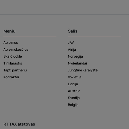
Meniu
Šalis
Apie mus
JAV
Apie mokesčius
Airija
Skaičiuoklė
Norvegija
Tinklaraštis
Nyderlandai
Tapti partneriu
Jungtinė Karalystė
Kontaktai
Vokietija
Danija
Austrija
Švedija
Belgija
RT TAX atstovas