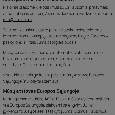
Maloniai prašome kreiptis į mus su užklausomis, prašymais
ar pastabomis dėl Jūsų Asmens duomenų tvarkymo el. paštu
info@rttax.com
.
Taip pat, klausimus galite pateikti paskambinę telefonu,
internetiniame puslapyje (online pagalba, blog‘e, Facebook
paskyroje) ir kitais Jums patogiais būdais.
Mūsų kontaktai yra nurodyti Interneto svetainėse, šioje
Privatumo politikoje bei mūsų su Jumis sudarytose
sutartyse. Galite naudoti bet kurį iš jų.
Visais klausimais galite kreiptis ir į mūsų Atstovą Europos
Sąjungoje (nurodytas žemiau).
Mūsų atstovas Europos Sąjungoje
Kadangi esame įsikūrę JAV, o Jūsų kilmės ar gyvenamoji vieta
yra Europos Sąjungoje, siekdami palengvinti Jums
įgyvendinti Jūsų teises, atsakyti į Jums rūpimus klausimus