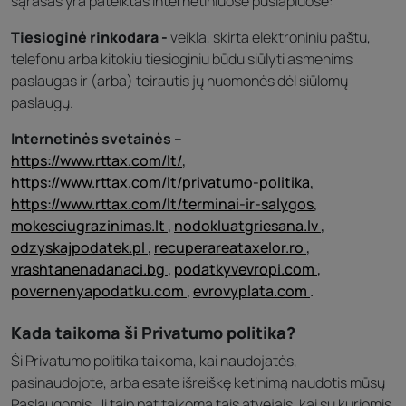
sąrašas yra pateiktas internetiniuose puslapiuose:
Tiesioginė rinkodara -
veikla, skirta elektroniniu paštu,
telefonu arba kitokiu tiesioginiu būdu siūlyti asmenims
paslaugas ir (arba) teirautis jų nuomonės dėl siūlomų
paslaugų.
Internetinės svetainės –
https://www.rttax.com/lt/
,
https://www.rttax.com/lt/privatumo-politika
,
https://www.rttax.com/lt/terminai-ir-salygos
,
mokesciugrazinimas.lt
,
nodokluatgriesana.lv
,
odzyskajpodatek.pl
,
recuperareataxelor.ro
,
vrashtanenadanaci.bg
,
podatkyvevropi.com
,
povernenyapodatku.com
,
evrovyplata.com
.
Kada taikoma ši Privatumo politika?
Ši Privatumo politika taikoma, kai naudojatės,
pasinaudojote, arba esate išreiškę ketinimą naudotis mūsų
Paslaugomis. Ji taip pat taikoma tais atvejais, kai su kuriomis