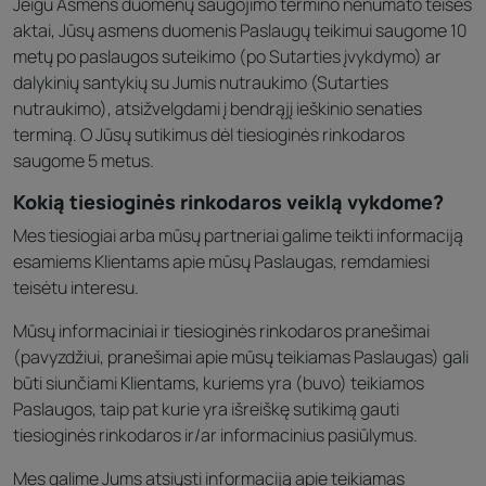
Jeigu Asmens duomenų saugojimo termino nenumato teisės
aktai, Jūsų asmens duomenis Paslaugų teikimui saugome 10
metų po paslaugos suteikimo (po Sutarties įvykdymo) ar
dalykinių santykių su Jumis nutraukimo (Sutarties
nutraukimo), atsižvelgdami į bendrąjį ieškinio senaties
terminą. O Jūsų sutikimus dėl tiesioginės rinkodaros
saugome 5 metus.
Kokią tiesioginės rinkodaros veiklą vykdome?
Mes tiesiogiai arba mūsų partneriai galime teikti informaciją
esamiems Klientams apie mūsų Paslaugas, remdamiesi
teisėtu interesu.
Mūsų informaciniai ir tiesioginės rinkodaros pranešimai
(pavyzdžiui, pranešimai apie mūsų teikiamas Paslaugas) gali
būti siunčiami Klientams, kuriems yra (buvo) teikiamos
Paslaugos, taip pat kurie yra išreiškę sutikimą gauti
tiesioginės rinkodaros ir/ar informacinius pasiūlymus.
Mes galime Jums atsiųsti informaciją apie teikiamas