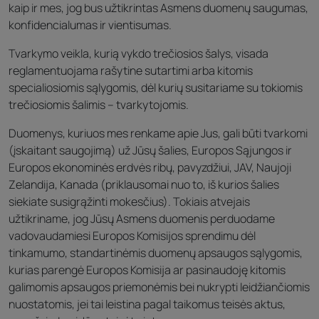
kaip ir mes, jog bus užtikrintas Asmens duomenų saugumas,
konfidencialumas ir vientisumas.
Tvarkymo veikla, kurią vykdo trečiosios šalys, visada
reglamentuojama rašytine sutartimi arba kitomis
specialiosiomis sąlygomis, dėl kurių susitariame su tokiomis
trečiosiomis šalimis – tvarkytojomis.
Duomenys, kuriuos mes renkame apie Jus, gali būti tvarkomi
(įskaitant saugojimą) už Jūsų šalies, Europos Sąjungos ir
Europos ekonominės erdvės ribų, pavyzdžiui, JAV, Naujoji
Zelandija, Kanada (priklausomai nuo to, iš kurios šalies
siekiate susigrąžinti mokesčius). Tokiais atvejais
užtikriname, jog Jūsų Asmens duomenis perduodame
vadovaudamiesi Europos Komisijos sprendimu dėl
tinkamumo, standartinėmis duomenų apsaugos sąlygomis,
kurias parengė Europos Komisija ar pasinaudoję kitomis
galimomis apsaugos priemonėmis bei nukrypti leidžiančiomis
nuostatomis, jei tai leistina pagal taikomus teisės aktus,