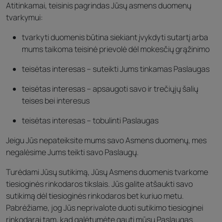
Atitinkamai, teisinis pagrindas Jūsų asmens duomenų
tvarkymui:
tvarkyti duomenis būtina siekiant įvykdyti sutartį arba
mums taikoma teisinė prievolė dėl mokesčių grąžinimo
teisėtas interesas – suteikti Jums tinkamas Paslaugas
teisėtas interesas – apsaugoti savo ir trečiųjų šalių
teises bei interesus
teisėtas interesas – tobulinti Paslaugas
Jeigu Jūs nepateiksite mums savo Asmens duomenų, mes
negalėsime Jums teikti savo Paslaugų.
Turėdami Jūsų sutikimą, Jūsų Asmens duomenis tvarkome
tiesioginės rinkodaros tikslais. Jūs galite atšaukti savo
sutikimą dėl tiesioginės rinkodaros bet kuriuo metu.
Pabrėžiame, jog Jūs neprivalote duoti sutikimo tiesioginei
rinkodarai tam, kad galėtumėte gauti mūsų Paslaugas.