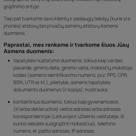
grąžinimo srityje.
Taip pat tvarkome savo klientų ir paslaugų teikėjų (kurie yra
įmonės) atstovų bei privačių asmenų atstovų Asmens
duomenis.
Paprastai, mes renkame ir tvarkome šiuos Jūsų
Asmens duomenis:
tapatybės nustatymo duomenis, tokius kaip vardas,
pavardė, gimimo data, gimimo vieta, mokesčių mokėtojo
kodas (asmens identifikavimo numeris, pvz. PPS, CPR,
BSN, UTR ar kt.), pilietybė, asmens tapatybės
dokumento duomenys (ir kopija), nuotrauka.
kontaktinius duomenis, tokius kaip gyvenamosios
(ir/arba deklaruotos) vietos adresas arba adresas
korespondencijai (Lietuvoje ir užsienio valstybėje, iš
kurios siekiate susigrąžinti mokesčius), telefono
numeris, el. pašto adresas, IP adresas.