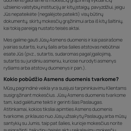
duomenis gauname iš mokesčių grąžinimą vykdančių
užsienio valstybių institucijų ar kitų įstaigų, pavyzdžiui, jeigu
Jūs nepateikėte (negalėjote pateikti) visų būtinų
dokumentų, skirtų mokesčių grąžinimui arba iš kitų šaltinių,
kai tokią pareigą nustato teisės aktai.
Mes galime gauti Jūsų Asmens duomenis ir kai pasirašome
įvairias sutartis, kurių šalis arba šalies atstovas nebūtinai
esate Jūs (pvz., sutartis, sudaromas pagal įgaliojimą,
sutartis su juridiniu asmeniu, kuriose nurodyti asmenys
ryšiams arba atstovų duomenys ir pan.).
Kokio pobūdžio Asmens duomenis tvarkome?
Mūsų pagrindinė veikla yra susijusi tarpininkavimu Klientams
susigrąžinant mokesčius. Jūsų Asmens duomenis tvarkome
tam, kad galėtume teikti ir gerinti šias Paslaugas.
Atitinkamai, kokios tiksliai apimties Asmens duomenis
tvarkome, priklauso nuo Jūsų užsakytų Paslaugų arba mūsų
santykių su Jumis, taip pat šalies, kurioje mokesčius norite
susigrąžinti, taikytinų teisės aktų reikalavimų mokesčių