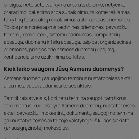
prieigos, neteisėto tvarkymo arba atskleidimo, netyčinio
praradimo, pakeitimo arba sunaikinimo, taikome reikiamas
taikytinų teisės aktų reikalavimus atitinkančias priemones.
Tokios priemonės apima technines priemones, pavyzdžiui
tinkamų kompiuterių sistemų parinkimas, kompiuterių
apsauga, duomenų ir failų apsauga, taip pat organizacines
priemones, prieigos prie asmens duomenų ribojimą,
konfidencialumo užtikrinimą bei kitas.
Kiek laiko saugomi Jūsų Asmens duomenys?
Asmens duomenų saugojimo terminus nustato teisės aktai
arba mes, vadovaudamiesi teisės aktais.
Tam tikrais atvejais, konkretų terminą saugoti tam tikrus
dokumentus, kuriuose yra Asmens duomenų, nustato teisės
aktai, pavyzdžiui, mokestinių dokumentų saugojimo terminą
gali nustatyti teisės aktai toje valstybėje, iš kurios siekiate
(ar susigrąžinote) mokesčius.