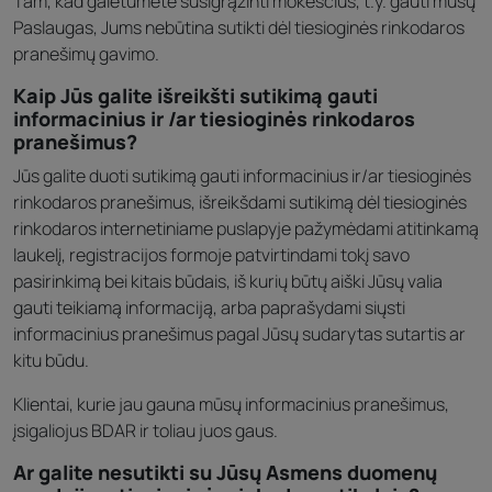
Tam, kad galėtumėte susigrąžinti mokesčius, t.y. gauti mūsų
Paslaugas, Jums nebūtina sutikti dėl tiesioginės rinkodaros
pranešimų gavimo.
Kaip Jūs galite išreikšti sutikimą gauti
informacinius ir /ar tiesioginės rinkodaros
pranešimus?
Jūs galite duoti sutikimą gauti informacinius ir/ar tiesioginės
rinkodaros pranešimus, išreikšdami sutikimą dėl tiesioginės
rinkodaros internetiniame puslapyje pažymėdami atitinkamą
laukelį, registracijos formoje patvirtindami tokį savo
pasirinkimą bei kitais būdais, iš kurių būtų aiški Jūsų valia
gauti teikiamą informaciją, arba paprašydami siųsti
informacinius pranešimus pagal Jūsų sudarytas sutartis ar
kitu būdu.
Klientai, kurie jau gauna mūsų informacinius pranešimus,
įsigaliojus BDAR ir toliau juos gaus.
Ar galite nesutikti su Jūsų Asmens duomenų