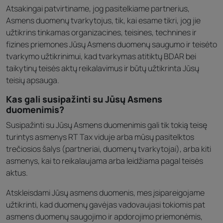
Atsakingai patvirtiname, jog pasitelkiame partnerius,
Asmens duomenų tvarkytojus, tik, kai esame tikri, jog jie
užtikrins tinkamas organizacines, teisines, technines ir
fizines priemones Jūsų Asmens duomenų saugumo ir teisėto
tvarkymo užtikrinimui, kad tvarkymas atitiktų BDAR bei
taikytinų teisės aktų reikalavimus ir būtų užtikrinta Jūsų
teisių apsauga.
Kas gali susipažinti su Jūsų Asmens
duomenimis?
Susipažinti su Jūsų Asmens duomenimis gali tik tokią teisę
turintys asmenys RT Tax viduje arba mūsų pasitelktos
trečiosios šalys (partneriai, duomenų tvarkytojai), arba kiti
asmenys, kai to reikalaujama arba leidžiama pagal teisės
aktus.
Atskleisdami Jūsų asmens duomenis, mes įsipareigojame
užtikrinti, kad duomenų gavėjas vadovaujasi tokiomis pat
asmens duomenų saugojimo ir apdorojimo priemonėmis,