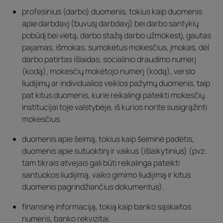
profesinius (darbo) duomenis, tokius kaip duomenis
apie darbdavį (buvusį darbdavį) bei darbo santykių
pobūdį bei vietą, darbo stažą darbo užmokestį, gautas
pajamas, išmokas, sumokėtus mokesčius, įmokas, dėl
darbo patirtas išlaidas, socialinio draudimo numerį
(kodą), mokesčių mokėtojo numerį (kodą), verslo
liudijimų ar individualios veiklos pažymų duomenis, taip
pat kitus duomenis, kurie reikalingi pateikti mokesčių
institucijai toje valstybėje, iš kurios norite susigrąžinti
mokesčius.
duomenis apie šeimą, tokius kaip šeiminė padėtis,
duomenis apie sutuoktinį ir vaikus (išlaikytinius) (pvz.
tam tikrais atvejais gali būti reikalinga pateikti
santuokos liudijimą, vaiko gimimo liudijimą ir kitus
duomenis pagrindžiančius dokumentus).
finansinę informaciją, tokią kaip banko sąskaitos
numeris, banko rekvizitai.