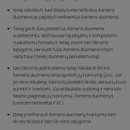
teisę reikalauti, kad ištaisytume netikslius Asmens
duomenis ar papildyti neišsamius Asmens duomenis.
Teisę gauti Jūsų pateiktus Asmens duomenis
susistemintu, dažniausiai naudojamu ir kompiuterio
nuskaitomu formatu ir teisę, esant tam tikroms
sąlygoms, persiųsti tuos Asmens duomenis kitam
valdytojui (teisė į duomenų perkeliamumą).
tam tikromis aplinkybėmis teisę reikalauti ištrinti
Asmens duomenis arba apriboti jų tvarkymą (pvz.: kai
jie nėra reikalingi, kad būtų pasiekti tikslai, dėl kurių buvo
surinkti ir tvarkomi, Jūs atšaukėte sutikimą ir nėra kito
teisinio pagrindo jų tvarkymui. Asmens duomenys
tvarkomi neteisėtai ir kt.).
teisę prieštarauti Asmens duomenų tvarkymui tam
tikrais tikslais ir tam tikromis sąlygomis.