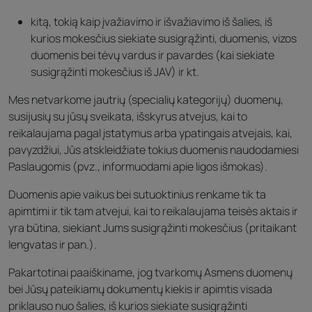
kitą, tokią kaip įvažiavimo ir išvažiavimo iš šalies, iš
kurios mokesčius siekiate susigrąžinti, duomenis, vizos
duomenis bei tėvų vardus ir pavardes (kai siekiate
susigrąžinti mokesčius iš JAV) ir kt.
Mes netvarkome jautrių (specialių kategorijų) duomenų,
susijusių su jūsų sveikata, išskyrus atvejus, kai to
reikalaujama pagal įstatymus arba ypatingais atvejais, kai,
pavyzdžiui, Jūs atskleidžiate tokius duomenis naudodamiesi
Paslaugomis (pvz., informuodami apie ligos išmokas).
Duomenis apie vaikus bei sutuoktinius renkame tik ta
apimtimi ir tik tam atvejui, kai to reikalaujama teisės aktais ir
yra būtina, siekiant Jums susigrąžinti mokesčius (pritaikant
lengvatas ir pan.).
Pakartotinai paaiškiname, jog tvarkomų Asmens duomenų
bei Jūsų pateikiamų dokumentų kiekis ir apimtis visada
priklauso nuo šalies, iš kurios siekiate susigrąžinti