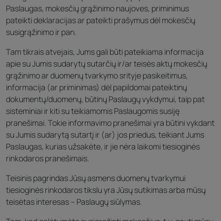
Paslaugas, mokesčių grąžinimo naujoves, priminimus
pateikti deklaracijas ar pateikti prašymus dėl mokesčių
susigrąžinimo ir pan.
Tam tikrais atvejais, Jums gali būti pateikiama informacija
apie su Jumis sudarytų sutarčių ir/ar teisės aktų mokesčių
grąžinimo ar duomenų tvarkymo srityje pasikeitimus,
informacija (ar priminimas) dėl papildomai pateiktinų
dokumentų/duomenų, būtinų Paslaugų vykdymui, taip pat
sisteminiai ir kiti su teikiamomis Paslaugomis susiję
pranešimai. Tokie informavimo pranešimai yra būtini vykdant
su Jumis sudarytą sutartį ir (ar) jos priedus, teikiant Jums
Paslaugas, kurias užsakėte, ir jie nėra laikomi tiesioginės
rinkodaros pranešimais.
Teisinis pagrindas Jūsų asmens duomenų tvarkymui
tiesioginės rinkodaros tikslu yra Jūsų sutikimas arba mūsų
teisėtas interesas – Paslaugų siūlymas.