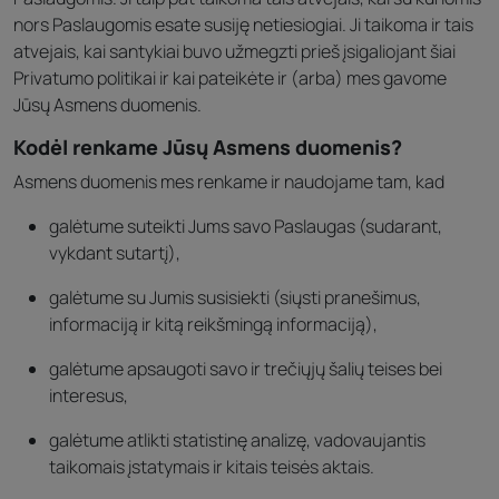
nors Paslaugomis esate susiję netiesiogiai. Ji taikoma ir tais
atvejais, kai santykiai buvo užmegzti prieš įsigaliojant šiai
Privatumo politikai ir kai pateikėte ir (arba) mes gavome
Jūsų Asmens duomenis.
Kodėl renkame Jūsų Asmens duomenis?
Asmens duomenis mes renkame ir naudojame tam, kad
galėtume suteikti Jums savo Paslaugas (sudarant,
vykdant sutartį),
galėtume su Jumis susisiekti (siųsti pranešimus,
informaciją ir kitą reikšmingą informaciją),
galėtume apsaugoti savo ir trečiųjų šalių teises bei
interesus,
galėtume atlikti statistinę analizę, vadovaujantis
taikomais įstatymais ir kitais teisės aktais.