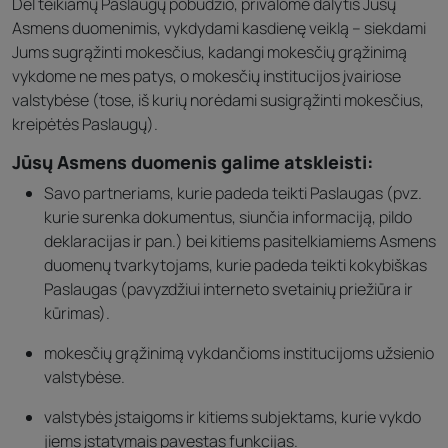
Dėl teikiamų Paslaugų pobūdžio, privalome dalytis Jūsų
Asmens duomenimis, vykdydami kasdienę veiklą – siekdami
Jums sugrąžinti mokesčius, kadangi mokesčių grąžinimą
vykdome ne mes patys, o mokesčių institucijos įvairiose
valstybėse (tose, iš kurių norėdami susigrąžinti mokesčius,
kreipėtės Paslaugų).
Jūsų Asmens duomenis galime atskleisti:
Savo partneriams, kurie padeda teikti Paslaugas (pvz.
kurie surenka dokumentus, siunčia informaciją, pildo
deklaracijas ir pan.) bei kitiems pasitelkiamiems Asmens
duomenų tvarkytojams, kurie padeda teikti kokybiškas
Paslaugas (pavyzdžiui interneto svetainių priežiūra ir
kūrimas).
mokesčių grąžinimą vykdančioms institucijoms užsienio
valstybėse.
valstybės įstaigoms ir kitiems subjektams, kurie vykdo
jiems įstatymais pavestas funkcijas.