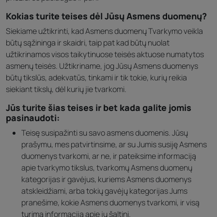
Kokias turite teises dėl Jūsų Asmens duomenų?
Siekiame užtikrinti, kad Asmens duomenų Tvarkymo veikla
būtų sąžininga ir skaidri, taip pat kad būtų nuolat
užtikrinamos visos taikytinuose teisės aktuose numatytos
asmenų teisės. Užtikriname, jog Jūsų Asmens duomenys
būtų tikslūs, adekvatūs, tinkami ir tik tokie, kurių reikia
siekiant tikslų, dėl kurių jie tvarkomi.
Jūs turite šias teises ir bet kada galite jomis
pasinaudoti:
Teisę susipažinti su savo asmens duomenis. Jūsų
prašymu, mes patvirtinsime, ar su Jumis susiję Asmens
duomenys tvarkomi, ar ne, ir pateiksime informaciją
apie tvarkymo tikslus, tvarkomų Asmens duomenų
kategorijas ir gavėjus, kuriems Asmens duomenys
atskleidžiami, arba tokių gavėjų kategorijas Jums
pranešime, kokie Asmens duomenys tvarkomi, ir visą
turimą informaciją apie jų šaltinį.