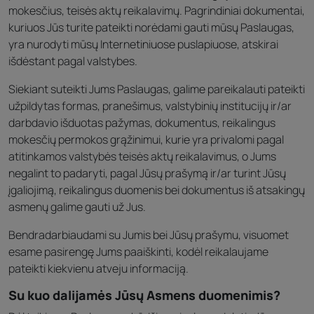
mokesčius, teisės aktų reikalavimų. Pagrindiniai dokumentai,
kuriuos Jūs turite pateikti norėdami gauti mūsų Paslaugas,
yra nurodyti mūsų Internetiniuose puslapiuose, atskirai
išdėstant pagal valstybes.
Siekiant suteikti Jums Paslaugas, galime pareikalauti pateikti
užpildytas formas, pranešimus, valstybinių institucijų ir/ar
darbdavio išduotas pažymas, dokumentus, reikalingus
mokesčių permokos grąžinimui, kurie yra privalomi pagal
atitinkamos valstybės teisės aktų reikalavimus, o Jums
negalint to padaryti, pagal Jūsų prašymą ir/ar turint Jūsų
įgaliojimą, reikalingus duomenis bei dokumentus iš atsakingų
asmenų galime gauti už Jus.
Bendradarbiaudami su Jumis bei Jūsų prašymu, visuomet
esame pasirengę Jums paaiškinti, kodėl reikalaujame
pateikti kiekvienu atveju informaciją.
Su kuo dalijamės Jūsų Asmens duomenimis?