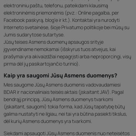
elektroniniu paštu, telefonu, pateikdami klausimą
elektroninėmis priemonėmis (pvz.: Online pagalba, per
Facebook paskyrą, blog‘e ir kt.). Kontaktai yra nurodyti
Interneto svetainėse, šioje Privatumo politikoje bei mūsų su
Jumis sudarytose sutartyse.
Jūsų teises Asmens duomenų apsaugos srityje
įgyvendiname nemokamai (išskyrus tuos atvejus, kai
prašymai yra akivaizdžiai nepagrįsti arba neproporcingi, visų
pirma dėl jų pasikartojančio turinio).
Kaip yra saugomi Jūsų Asmens duomenys?
Mes saugome Jūsų Asmens duomenis vadovaudamiesi
BDAR ir nacionaliniais teisės aktais (įskaitant JAV). Pagal
bendrąjį principą, Jūsų Asmens duomenys tvarkomi
(įskaitant, saugomi) tokia forma, kad Jūsų tapatybę būtų
galima nustatyti ne ilgiau, nei tai yra būtina pasiekti tikslus,
dėl kurių Asmens duomenys yra tvarkomi.
Siekdami apsaugoti Jūsų Asmens duomenis nuo neteisėtos