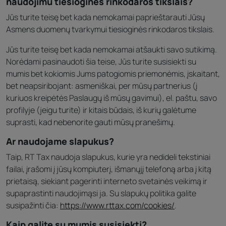
naudojimu tiesioginės rinkodaros tikslais?
Jūs turite teisę bet kada nemokamai paprieštarauti Jūsų
Asmens duomenų tvarkymui tiesioginės rinkodaros tikslais.
Jūs turite teisę bet kada nemokamai atšaukti savo sutikimą.
Norėdami pasinaudoti šia teise, Jūs turite susisiekti su
mumis bet kokiomis Jums patogiomis priemonėmis, įskaitant,
bet neapsiribojant: asmeniškai, per mūsų partnerius (į
kuriuos kreipėtės Paslaugų iš mūsų gavimui), el. paštu, savo
profilyje (jeigu turite) ir kitais būdais, iš kurių galėtume
suprasti, kad nebenorite gauti mūsų pranešimų.
Ar naudojame slapukus?
Taip, RT Tax naudoja slapukus, kurie yra nedideli tekstiniai
failai, įrašomi į jūsų kompiuterį, išmanųjį telefoną arba į kitą
prietaisą, siekiant pagerinti interneto svetainės veikimą ir
supaprastinti naudojimąsi ja. Su slapukų politika galite
susipažinti čia:
https://www.rttax.com/cookies/
.
Kaip galite su mumis susisiekti?