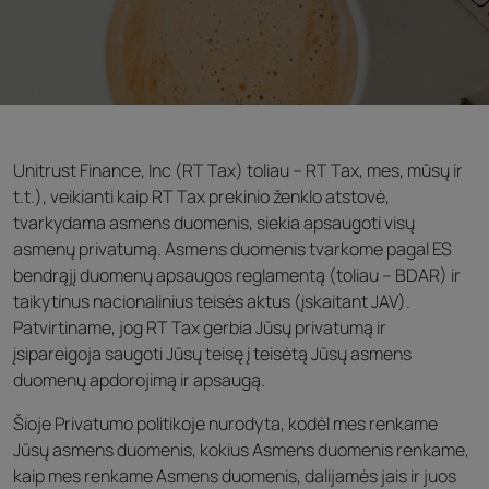
Unitrust Finance, Inc (RT Tax) toliau – RT Tax, mes, mūsų ir
t.t.), veikianti kaip RT Tax prekinio ženklo atstovė,
tvarkydama asmens duomenis, siekia apsaugoti visų
asmenų privatumą. Asmens duomenis tvarkome pagal ES
bendrąjį duomenų apsaugos reglamentą (toliau – BDAR) ir
taikytinus nacionalinius teisės aktus (įskaitant JAV).
Patvirtiname, jog RT Tax gerbia Jūsų privatumą ir
įsipareigoja saugoti Jūsų teisę į teisėtą Jūsų asmens
duomenų apdorojimą ir apsaugą.
Šioje Privatumo politikoje nurodyta, kodėl mes renkame
Jūsų asmens duomenis, kokius Asmens duomenis renkame,
kaip mes renkame Asmens duomenis, dalijamės jais ir juos