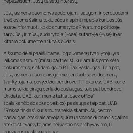
nepažeisdami Jūsų teisėtų interesų.
Jūsų asmens duomenys apdorojami, saugomi ir perduodami
trečiosioms šalims tokiu būdu ir apimtimi, apie kuriuos Jūs
esate informuoti, kokios numatytos Privatumo politikoje,
tarp Jūsų ir mūsų sudarytoje (‑ose) sutartyje (‑yse) ir/ar
kitame dokumente ar kitais būdais.
Aiškumo dėlei paaiškiname, jog duomenų tvarkytoju yra
laikomas asmuo (mūsų partneris), kuriam Jūs pateikėte
dokumentus, siekdami gauti RT Tax Paslaugas. Taip pat,
Jūsų asmens duomenis galime perduoti savo duomenų
tvarkytojams, pavyzdžiui bendrovei TT Express UAB, kurie
mums teikia pinigų perlaidų paslaugas, taip pat bendrovei
Unidata, UAB, kuri mums teikia „back office“
(palaikančiosios biuro veiklos) paslaugas taip pat, UAB
“Rinkos tinklas”, kuris mums teikia skambučių centro
paslaugas. Atskirais atvejais, Jūsų asmens duomenis galime
atskleisti tvarkytojams, teikiantiems archyvavimo, IT
priežiūros paslaugas ir pan.