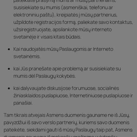
pateikiate prašymą mums ar mūsų partneriams,
susisiekiate su mumis (asmeniškai, telefonu ar
elektroniniu paštu), kreipiatės į mūsų partnerius,
užpildote registracijos formą, paliekate savo kontaktus,
užsiregistruojate, apsilankote mūsų interneto
svetainėje ir visais kitais būdais.
Kai naudojatės mūsų Paslaugomis ar Interneto
svetainėmis.
kai Jūs pranešate apie problemą ar susisiekiate su
mumis dėl Paslaugų kokybės.
kai dalyvaujate diskusijose forumuose, socialinės
žiniasklaidos puslapiuose, Internetiniuose puslapiuose ir
panašiai.
Tam tikrais atvejais Asmens duomenis gauname ne iš Jūsų,
pavyzdžiui iš savo verslo partnerių, kuriems savo duomenis
pateikėte, siekdami gauti iš mūsų Paslaugų taip pat, Asmens