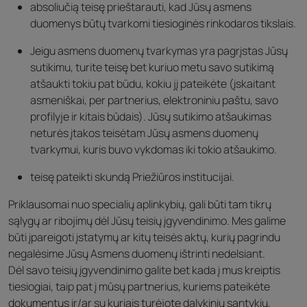
absoliučią teisę prieštarauti, kad Jūsų asmens
duomenys būtų tvarkomi tiesioginės rinkodaros tikslais.
Jeigu asmens duomenų tvarkymas yra pagrįstas Jūsų
sutikimu, turite teisę bet kuriuo metu savo sutikimą
atšaukti tokiu pat būdu, kokiu jį pateikėte (įskaitant
asmeniškai, per partnerius, elektroniniu paštu, savo
profilyje ir kitais būdais). Jūsų sutikimo atšaukimas
neturės įtakos teisėtam Jūsų asmens duomenų
tvarkymui, kuris buvo vykdomas iki tokio atšaukimo.
teisę pateikti skundą Priežiūros institucijai.
Priklausomai nuo specialių aplinkybių, gali būti tam tikrų
sąlygų ar ribojimų dėl Jūsų teisių įgyvendinimo. Mes galime
būti įpareigoti įstatymų ar kitų teisės aktų, kurių pagrindu
negalėsime Jūsų Asmens duomenų ištrinti nedelsiant.
Dėl savo teisių įgyvendinimo galite bet kada į mus kreiptis
tiesiogiai, taip pat į mūsų partnerius, kuriems pateikėte
dokumentus ir/ar su kuriais turėjote dalykinių santykių,