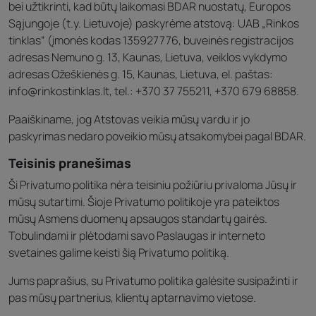
bei užtikrinti, kad būtų laikomasi BDAR nuostatų, Europos
Sąjungoje (t.y. Lietuvoje) paskyrėme atstovą: UAB „Rinkos
tinklas“ (įmonės kodas 135927776, buveinės registracijos
adresas Nemuno g. 13, Kaunas, Lietuva, veiklos vykdymo
adresas Ožeškienės g. 15, Kaunas, Lietuva, el. paštas:
info@rinkostinklas.lt, tel.: +370 37 755211, +370 679 68858.
Paaiškiname, jog Atstovas veikia mūsų vardu ir jo
paskyrimas nedaro poveikio mūsų atsakomybei pagal BDAR.
Teisinis pranešimas
Ši Privatumo politika nėra teisiniu požiūriu privaloma Jūsų ir
mūsų sutartimi. Šioje Privatumo politikoje yra pateiktos
mūsų Asmens duomenų apsaugos standartų gairės.
Tobulindami ir plėtodami savo Paslaugas ir interneto
svetaines galime keisti šią Privatumo politiką.
Jums paprašius, su Privatumo politika galėsite susipažinti ir
pas mūsų partnerius, klientų aptarnavimo vietose.