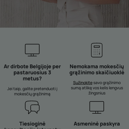
Ar dirbote Belgijoje per
Nemokama mokesčių
pastaruosius 3
grąžinimo skaičiuoklė
metus?
Sužinokite
savo grąžinimo
sumą atlikę vos kelis lengvus
Jei taip, galite pretenduoti į
žingsnius
mokesčių grąžinimą
Tiesioginė
Asmeninė paskyra