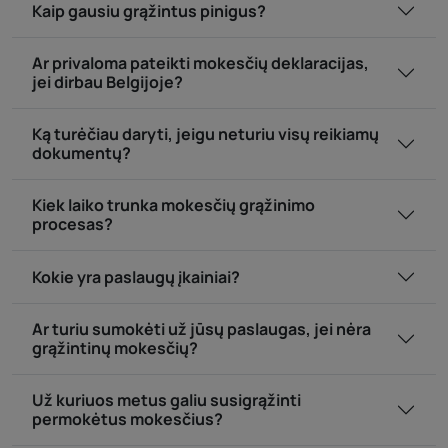
Kaip gausiu grąžintus pinigus?
Ar privaloma pateikti mokesčių deklaracijas,
jei dirbau Belgijoje?
Ką turėčiau daryti, jeigu neturiu visų reikiamų
dokumentų?
Kiek laiko trunka mokesčių grąžinimo
procesas?
Kokie yra paslaugų įkainiai?
Ar turiu sumokėti už jūsų paslaugas, jei nėra
grąžintinų mokesčių?
Už kuriuos metus galiu susigrąžinti
permokėtus mokesčius?