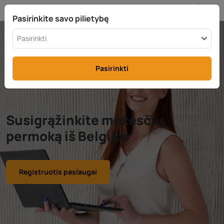
LT
info@rttax.com
+370-37-755211
Pasirinkite savo pilietybę
Pasirinkti
Pasirinkti
Susigrąžinkite mokesčių
permoką iš Belgijos
Registruotis paslaugai