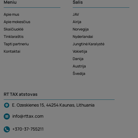
Meniu
Šalis
Apie mus
JAV
Apie mokesčius
Airija
Skaičiuoklė
Norvegija
Tinklaraštis
Nyderlandai
Tapti partneriu
Jungtinė Karalystė
Kontaktai
Vokietija
Danija
Austrija
Švedija
RT TAX atstovas
E. Ozeskienes 15, 44254 Kaunas, Lithuania
info@rttax.com
+370-37-755211