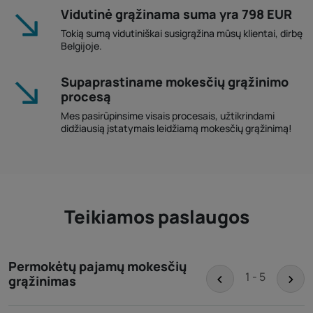
Vidutinė grąžinama suma yra 798 EUR
Tokią sumą vidutiniškai susigrąžina mūsų klientai, dirbę
Belgijoje.
Supaprastiname mokesčių grąžinimo
procesą
Mes pasirūpinsime visais procesais, užtikrindami
didžiausią įstatymais leidžiamą mokesčių grąžinimą!
Teikiamos paslaugos
Permokėtų pajamų mokesčių
<
>
1 - 5
grąžinimas