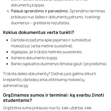
dokumentų kopijas.
Palauk sprendimo ir pervedimo.
Sprendimo terminas
priklauso nuo šalies ir dokumentų pilnumo; tvarkingi
duomenys – greitesnis rezultatas.
Kokius dokumentus verta turėti?
Darbdavio pažyma apie pajamas ir sumokėtus
mokesčius (arba metinė suvestinė).
Algalapiai, jei trūksta metinės suvestinės.
Asmens dokumento kopija.
Banko sąskaitos duomenys išmokai gauti (jei prašoma).
Trūksta dalies dokumentų? Dažnai juos galima atkurti
kreipiantis į darbdavį arba atitinkamą mokesčių
administraciją.
Grąžinamos sumos ir terminai: ką svarbu žinoti
studentams?
Grąžintina suma priklauso nuo to, kiek uždirbai, kiek