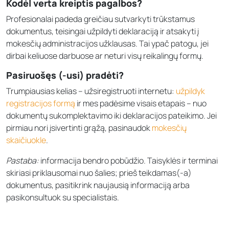
Kodėl verta kreiptis pagalbos?
Profesionalai padeda greičiau sutvarkyti trūkstamus
dokumentus, teisingai užpildyti deklaraciją ir atsakyti į
mokesčių administracijos užklausas. Tai ypač patogu, jei
dirbai keliuose darbuose ar neturi visų reikalingų formų.
Pasiruošęs (-usi) pradėti?
Trumpiausias kelias – užsiregistruoti internetu:
užpildyk
registracijos formą
ir mes padėsime visais etapais – nuo
dokumentų sukomplektavimo iki deklaracijos pateikimo. Jei
pirmiau nori įsivertinti grąžą, pasinaudok
mokesčių
skaičiuokle
.
Pastaba:
informacija bendro pobūdžio. Taisyklės ir terminai
skiriasi priklausomai nuo šalies; prieš teikdamas(-a)
dokumentus, pasitikrink naujausią informaciją arba
pasikonsultuok su specialistais.