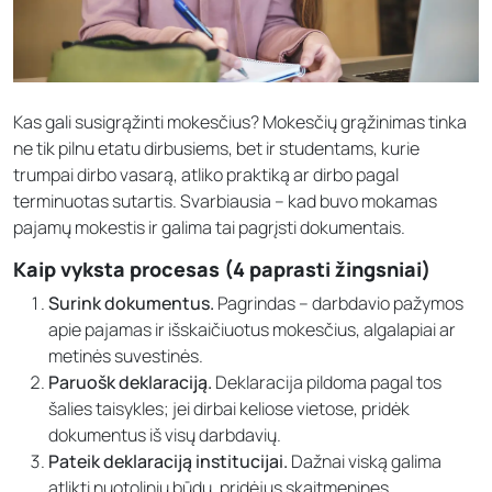
Kas gali susigrąžinti mokesčius? Mokesčių grąžinimas tinka
ne tik pilnu etatu dirbusiems, bet ir studentams, kurie
trumpai dirbo vasarą, atliko praktiką ar dirbo pagal
terminuotas sutartis. Svarbiausia – kad buvo mokamas
pajamų mokestis ir galima tai pagrįsti dokumentais.
Kaip vyksta procesas (4 paprasti žingsniai)
Surink dokumentus.
Pagrindas – darbdavio pažymos
apie pajamas ir išskaičiuotus mokesčius, algalapiai ar
metinės suvestinės.
Paruošk deklaraciją.
Deklaracija pildoma pagal tos
šalies taisykles; jei dirbai keliose vietose, pridėk
dokumentus iš visų darbdavių.
Pateik deklaraciją institucijai.
Dažnai viską galima
atlikti nuotoliniu būdu, pridėjus skaitmenines