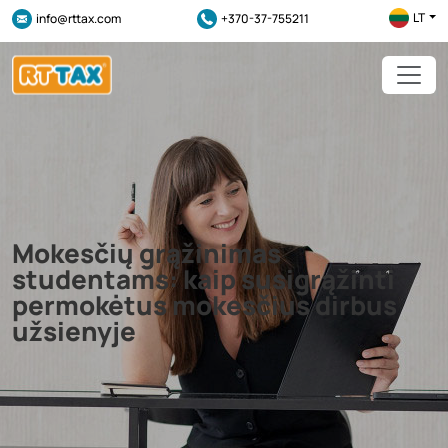
LT
info@rttax.com
+370-37-755211
Mokesčių grąžinimas
studentams: kaip susigrąžinti
permokėtus mokesčius dirbus
užsienyje