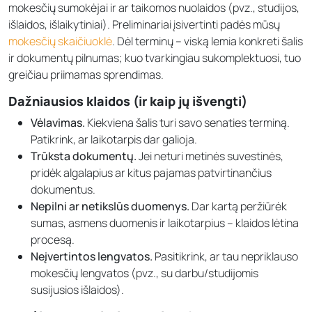
mokesčių sumokėjai ir ar taikomos nuolaidos (pvz., studijos,
išlaidos, išlaikytiniai). Preliminariai įsivertinti padės mūsų
mokesčių skaičiuoklė
. Dėl terminų – viską lemia konkreti šalis
ir dokumentų pilnumas; kuo tvarkingiau sukomplektuosi, tuo
greičiau priimamas sprendimas.
Dažniausios klaidos (ir kaip jų išvengti)
Vėlavimas.
Kiekviena šalis turi savo senaties terminą.
Patikrink, ar laikotarpis dar galioja.
Trūksta dokumentų.
Jei neturi metinės suvestinės,
pridėk algalapius ar kitus pajamas patvirtinančius
dokumentus.
Nepilni ar netikslūs duomenys.
Dar kartą peržiūrėk
sumas, asmens duomenis ir laikotarpius – klaidos lėtina
procesą.
Neįvertintos lengvatos.
Pasitikrink, ar tau nepriklauso
mokesčių lengvatos (pvz., su darbu/studijomis
susijusios išlaidos).