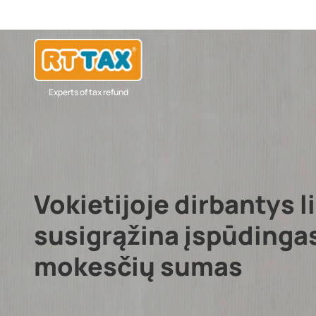
Experts of tax refund
Vokietijoje dirbantys l
susigrąžina įspūding
mokesčių sumas