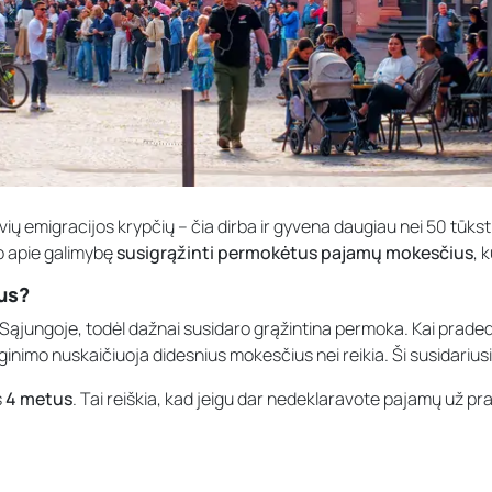
uvių emigracijos krypčių – čia dirba ir gyvena daugiau nei 50 tūkst
no apie galimybę
susigrąžinti permokėtus pajamų mokesčius
, 
us?
 Sąjungoje, todėl dažnai susidaro grąžintina permoka. Kai prade
ginimo nuskaičiuoja didesnius mokesčius nei reikia. Ši susidariusi 
s
4 metus
. Tai reiškia, kad jeigu dar nedeklaravote pajamų už pra