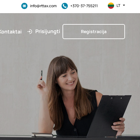
LT
info@rttax.com
+370-37-755211
Prisijungti
Kontaktai
Registracija