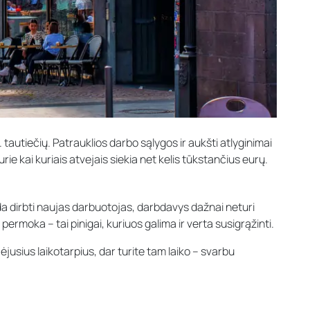
. tautiečių. Patrauklios darbo sąlygos ir aukšti atlyginimai
kurie kai kuriais atvejais siekia net kelis tūkstančius eurų.
da dirbti naujas darbuotojas, darbdavys dažnai neturi
permoka – tai pinigai, kuriuos galima ir verta susigrąžinti.
ėjusius laikotarpius, dar turite tam laiko – svarbu