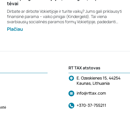
tėvai
Dirbate ar dirbote Vokietijoje ir turite vaikų? Jums gali priklausyti
finansinė parama – vaiko pinigai (Kindergeld). Tai viena
svarbiausių socialinės paramos formų Vokietijoje, padedanti
šeimoms užtikrinti stabilumą ir geresnes sąlygas vaikų
Plačiau
auginimui. Kas yra Kindergeld? Kindergeld – tai išmoka tėvams,
kurie dirba arba dirbo Vokietijoje ir augina vaikus, gyvenančius
Europos Sąjungoje. Išmoka gali būti mokama iki tol, kol vaikui
sueina 25 metai, jeigu jis mokosi arba studijuoja dieniniuose
skyriuose ir nedirba. Kas gali gauti Kindergeld? Paraišką vaiko
išmokoms gauti gali teikti: sutuoktiniai, turintys vaikų iki 25
metų, kurie mokosi arba studijuoja; vienas iš tėvų, su kuriuo
RT TAX atstovas
gyvena vaikas, jei tėvai išsiskyrę, nesusituokę ar yra našliai;
asmuo, su kuriuo gyvena vaikas, kai vaikas negyvena su savo
E. Ozeskienes 15, 44254
tėvais. Paraišką galima teikti ir tuo atveju, jei vaikas gyvena
Kaunas, Lithuania
kitoje Europos Sąjungos šalyje – svarbu, kad bent vienas iš tėvų
dirbtų arba būtų dirbęs Vokietijoje. Kiek siekia Kindergeld
info@rttax.com
išmoka? Nuo 2023 m. sausio sistema supaprastinta – išmoka
vienoda visiems vaikams, nepriklausomai nuo jų skaičiaus. 2025
m. dydis: 250 € per mėnesį už kiekvieną vaiką. Jeigu Lietuvoje ar
+370-37-755211
ystė
kitoje ES šalyje jau gaunate vaiko pinigus, Vokietijos šeimų kasa
(Familienkasse) išmokės tik skirtumą tarp sumos, mokamos
Vokietijoje ir jūsų šalyje. Svarbios taisyklės Vaiko pinigai mokami
iki tol, kol vaikui sukanka 25 metai, jei jis mokosi ar studijuoja ir