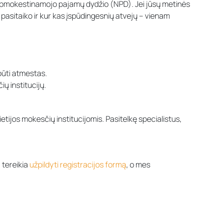
eapmokestinamojo pajamų dydžio (NPD). Jei jūsų metinės
e pasitaiko ir kur kas įspūdingesnių atvejų – vienam
būti atmestas.
ų institucijų.
etijos mokesčių institucijomis. Pasitelkę specialistus,
 tereikia
užpildyti registracijos formą
, o mes