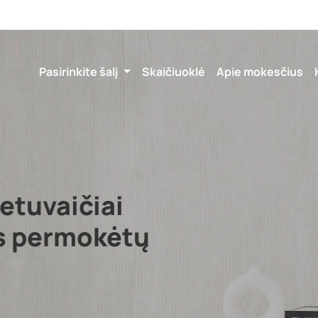
Pasirinkite šalį
Skaičiuoklė
Apie mokesčius
ietuvaičiai
as permokėtų