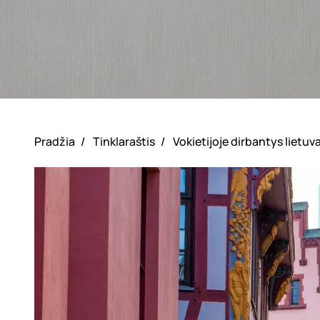
Pradžia
/
Tinklaraštis
/
Vokietijoje dirbantys liet