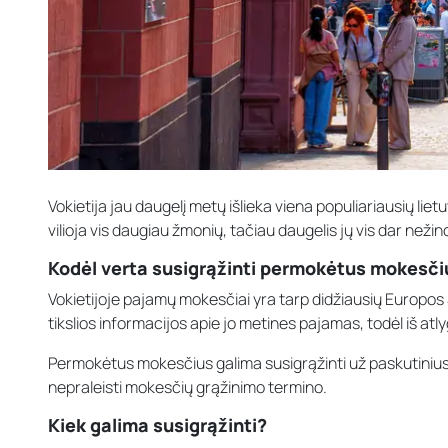
Vokietija jau daugelį metų išlieka viena populiariausių liet
vilioja vis daugiau žmonių, tačiau daugelis jų vis dar neži
Kodėl verta susigrąžinti permokėtus mokesči
Vokietijoje pajamų mokesčiai yra tarp didžiausių Europos
tikslios informacijos apie jo metines pajamas, todėl iš atly
Permokėtus mokesčius galima susigrąžinti už paskutiniu
nepraleisti mokesčių grąžinimo termino.
Kiek galima susigrąžinti?