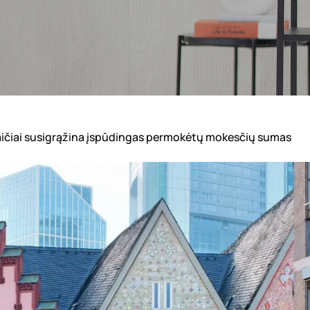
uvaičiai susigrąžina įspūdingas permokėtų mokesčių sumas