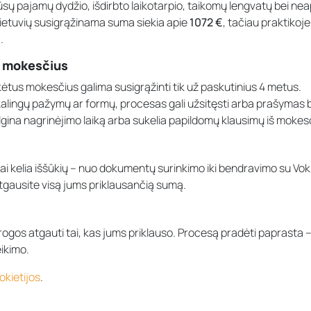
ūsų pajamų dydžio, išdirbto laikotarpio, taikomų lengvatų bei n
 lietuvių susigrąžinama suma siekia apie
1072 €
, tačiau praktikoj
€
.
i mokesčius
tus mokesčius galima susigrąžinti tik už paskutinius 4 metus.
ikalingų pažymų ar formų, procesas gali užsitęsti arba prašymas 
ina nagrinėjimo laiką arba sukelia papildomų klausimų iš mokesči
 tai kelia iššūkių – nuo dokumentų surinkimo iki bendravimo su Voki
d atgausite visą jums priklausančią sumą.
 progos atgauti tai, kas jums priklauso. Procesą pradėti paprasta –
ikimo.
okietijos
.