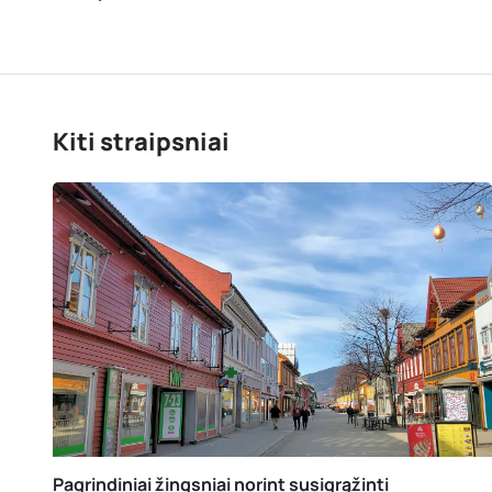
Kiti straipsniai
Pagrindiniai žingsniai norint susigrąžinti