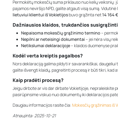
Permokėtų mokesčių suma priklauso nuo kelių veiksnių: j
pajamos neviršijo NPD, galite atgauti visą sumą. Vidutinė
lietuviui klientui iš Vokietijos
buvo grąžinta net
14 164 
Dažniausios klaidos, trukdančios susigrąžint
Nepaisoma mokesčių grąžinimo termino
– permokė
Nepilni ar neteisingi dokumentai
– jei nėra visų re
Netikslumai deklaracijoje
– klaidos duomenyse prailg
Kodėl verta kreiptis pagalbos?
Nors deklaraciją galima pildyti ir savarankiškai, daugeliui
galite išvengti klaidų, pagreitinti procesą ir būti tikri, ka
Kaip pradėti procesą?
Jeigu dirbote ar vis dar dirbate Vokietijoje, nepraleiskite
pasirūpinsime viskuo nuo dokumentų iki deklaracijos pate
Daugiau informacijos rasite čia:
Mokesčių grąžinimas iš V
Atnaujinta: 2025-10-21