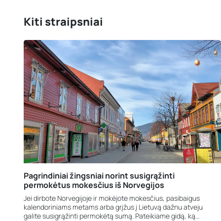
Kiti straipsniai
Pagrindiniai žingsniai norint susigrąžinti
permokėtus mokesčius iš Norvegijos
Jei dirbote Norvegijoje ir mokėjote mokesčius, pasibaigus
kalendoriniams metams arba grįžus į Lietuvą dažnu atveju
galite susigrąžinti permokėtą sumą. Pateikiame gidą, ką