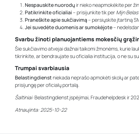
Nespauskite nuorodų
ir nieko neapmokėkite per žin
Patikrinkite oficialiai
– prisijunkite tik per
Mijn Belas
Praneškite apie sukčiavimą
– persiųskite įtartiną SM
Jei suvedėte duomenis ar sumokėjote
– nedelsdami
Svarbu žinoti planuojantiems mokesčių grąži
Šie sukčiavimo atvejai dažnai taikomi žmonėms, kurie lau
tikrinkite, ar bendraujate su oficialia institucija, o ne su s
Trumpai svarbiausia
Belastingdienst
niekada neprašo apmokėti skolų ar patei
prisijungę per oficialų portalą.
Šaltiniai:
Belastingdienst įspėjimai, Fraudehelpdesk ir 202
Atnaujinta: 2025-10-22