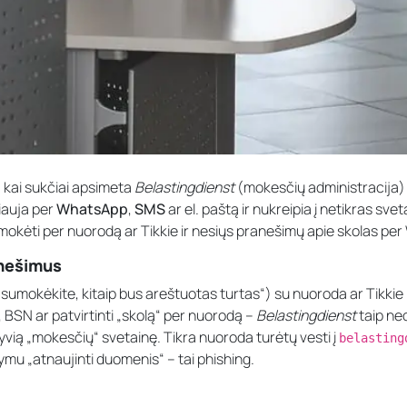
kai sukčiai apsimeta
Belastingdienst
(mokesčių administracija) 
iauja per
WhatsApp
,
SMS
ar el. paštą ir nukreipia į netikras sv
okėti per nuorodą ar Tikkie ir nesiųs pranešimų apie skolas 
anešimus
 sumokėkite, kitaip bus areštuotas turtas“) su nuoroda ar Tikkie 
BSN ar patvirtinti „skolą“ per nuorodą –
Belastingdienst
taip ne
tyvią „mokesčių“ svetainę. Tikra nuoroda turėtų vesti į
belasting
mu „atnaujinti duomenis“ – tai phishing.