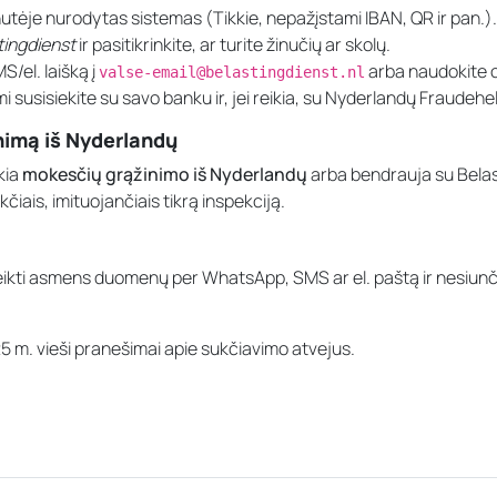
utėje nurodytas sistemas (Tikkie, nepažįstami IBAN, QR ir pan.).
tingdienst
ir pasitikrinkite, ar turite žinučių ar skolų.
S/el. laišką į
arba naudokite o
valse-email@belastingdienst.nl
 susisiekite su savo banku ir, jei reikia, su Nyderlandų Fraudehe
nimą iš Nyderlandų
kia
mokesčių grąžinimo iš Nyderlandų
arba bendrauja su Belas
ukčiais, imituojančiais tikrą inspekciją.
kti asmens duomenų per WhatsApp, SMS ar el. paštą ir nesiunčia 
5 m. vieši pranešimai apie sukčiavimo atvejus.