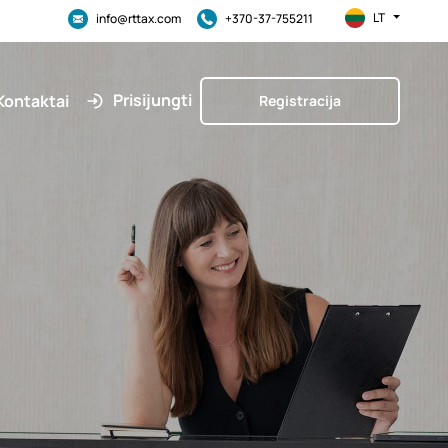
LT
info@rttax.com
+370-37-755211
Prisijungti
Kontaktai
Registracija