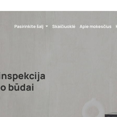
Pasirinkite šalį
Skaičiuoklė
Apie mokesčius
inspekcija
mo būdai