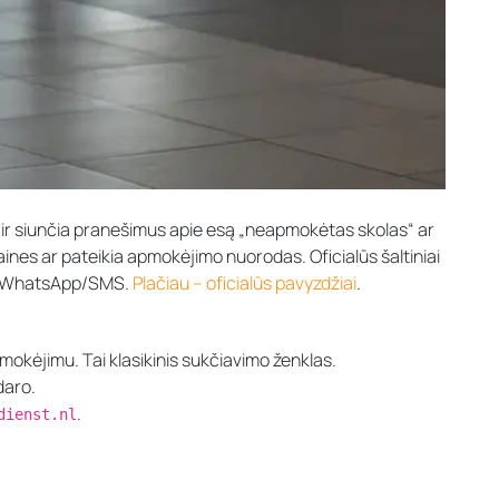
ir siunčia pranešimus apie esą „neapmokėtas skolas“ ar
etaines ar pateikia apmokėjimo nuorodas. Oficialūs šaltiniai
per WhatsApp/SMS.
Plačiau – oficialūs pavyzdžiai
.
mokėjimu. Tai klasikinis sukčiavimo ženklas.
daro.
.
dienst.nl