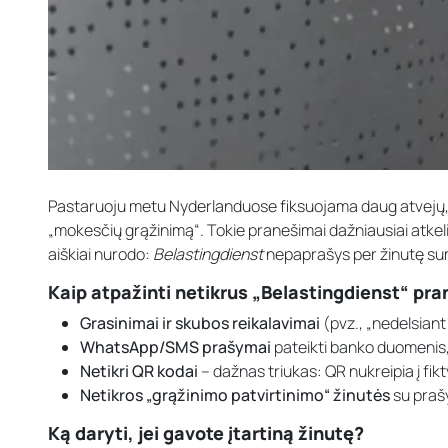
Pastaruoju metu Nyderlanduose fiksuojama daug atvejų, 
„mokesčių grąžinimą“. Tokie pranešimai dažniausiai atkel
aiškiai nurodo:
Belastingdienst
nepaprašys per žinutę sum
Kaip atpažinti netikrus „Belastingdienst“ pr
Grasinimai ir skubos reikalavimai
(pvz., „nedelsiant
WhatsApp/SMS prašymai
pateikti banko duomenis, 
Netikri QR kodai
– dažnas triukas: QR nukreipia į fik
Netikros „grąžinimo patvirtinimo“ žinutės
su prašy
Ką daryti, jei gavote įtartiną žinutę?