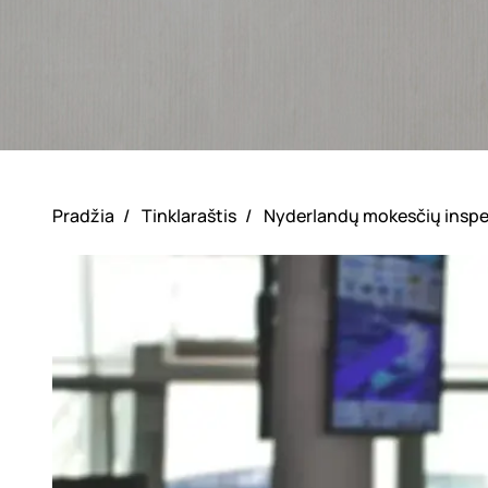
Pradžia
/
Tinklaraštis
/
Nyderlandų mokesčių inspek