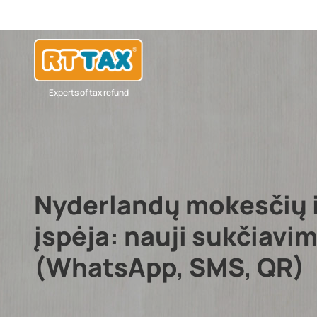
Experts of tax refund
Nyderlandų mokesčių 
įspėja: nauji sukčiavi
(WhatsApp, SMS, QR)