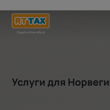
Experts of tax refund
Услуги для Норвег