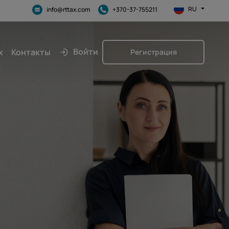
RU
info@rttax.com
+370-37-755211
Войти
х
Контакты
Регистрация