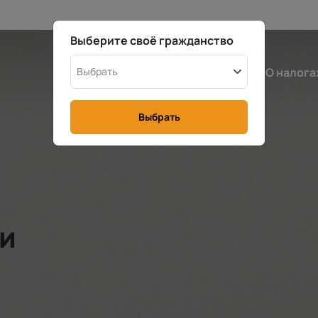
Выберите своё гражданство
Норвегия
Выбрать
Калькулятор
О налога
Выбрать
ии