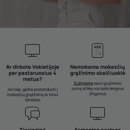
Ar dirbote Vokietijoje
Nemokama mokesčių
per pastaruosius 4
grąžinimo skaičiuoklė
metus?
Sužinokite
savo grąžinimo
sumą atlikę vos kelis lengvus
Jei taip, galite pretenduoti į
žingsnius
mokesčių grąžinimą ar kitas
išmokas
Tiesioginė
Asmeninė paskyra