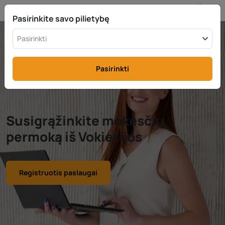
LT
info@rttax.com
+370-37-755211
Pasirinkite savo pilietybę
Pasirinkti
Pasirinkti
Susigrąžinkite mokesčių
permoką iš Vokietijos
Registruotis paslaugai