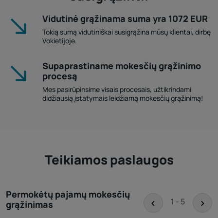
Vidutinė grąžinama suma yra 1072 EUR
Tokią sumą vidutiniškai susigrąžina mūsų klientai, dirbę
Vokietijoje.
Supaprastiname mokesčių grąžinimo
procesą
Mes pasirūpinsime visais procesais, užtikrindami
didžiausią įstatymais leidžiamą mokesčių grąžinimą!
Teikiamos paslaugos
Permokėtų pajamų mokesčių
<
>
1 - 5
grąžinimas