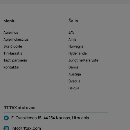
Meniu
Šalis
Apie mus
JAV
Apie mokesčius
Airija
Skaičiuoklė
Norvegija
Tinklaraštis
Nyderlandai
Tapti partneriu
Jungtinė Karalystė
Kontaktai
Danija
Austrija
Švedija
Belgija
RT TAX atstovas
E. Ozeskienes 15, 44254 Kaunas, Lithuania
info@rttax.com