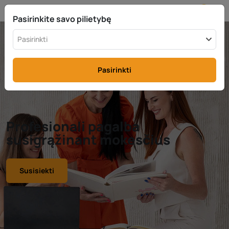
LT
info@rttax.com
+370-37-755211
Pasirinkite savo pilietybę
Pasirinkti
Pasirinkti
Profesionali pagalba
susigrąžinant mokesčius
Susisiekti