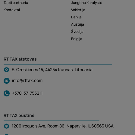
Tapti partneriu
Jungtinė Karalystė
Kontaktai
Vokietija
Danija
Austrija
Švedija
Belgija
RT TAX atstovas
E. Ozeskienes 15, 44254 Kaunas, Lithuania
info@rttax.com
+370-37-755211
RT TAX būstinė
1200 Iroquois Ave, Room 86, Naperville, IL 60563 USA