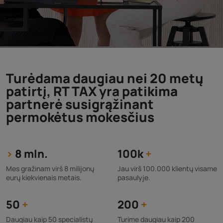
Turėdama daugiau nei 20 metų
patirtį, RT TAX yra patikima
partnerė susigrąžinant
permokėtus mokesčius
>
8 mln.
100k
+
Mes gražinam virš 8 milijonų
Jau virš 100.000 klientų visame
eurų kiekvienais metais.
pasaulyje.
50
+
200
+
Daugiau kaip 50 specialistų
Turime daugiau kaip 200