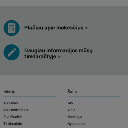
Plačiau apie mokesčius >
Daugiau informacijos mūsų
tinklaraštyje >
Meniu
Šalis
Apie mus
JAV
Apie mokesčius
Airija
Skaičiuoklė
Norvegija
Tinklaraštis
Nyderlandai