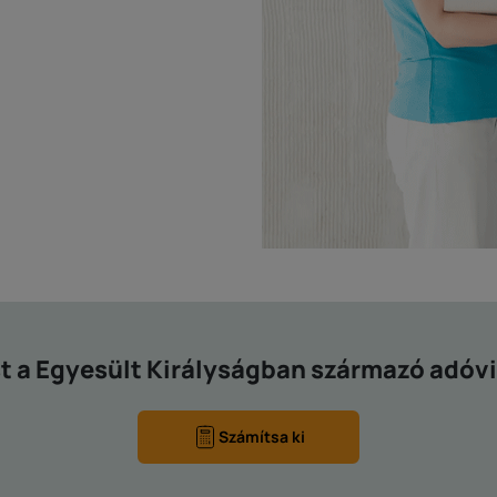
st a Egyesült Királyságban származó adóv
Számítsa ki