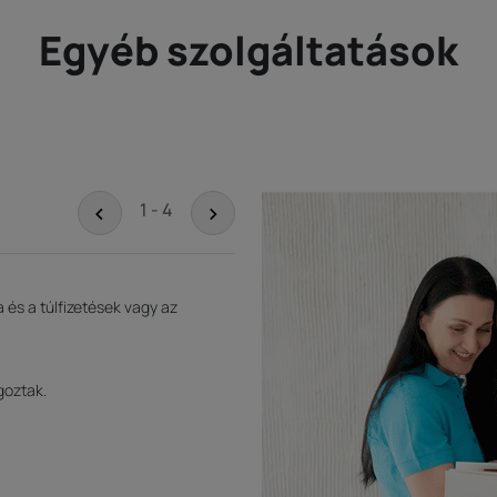
Egyéb szolgáltatások
<
>
1 - 4
és a túlfizetések vagy az
goztak.