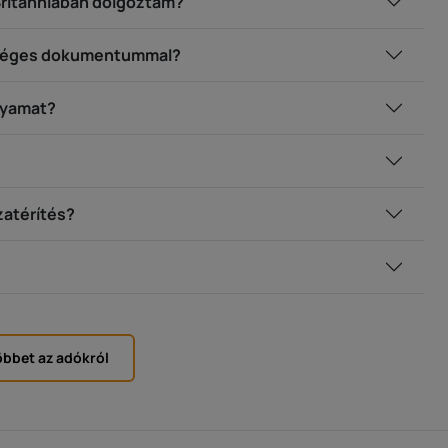
Britanniában dolgoztam?
kséges dokumentummal?
olyamat?
zatérítés?
bbet az adókról