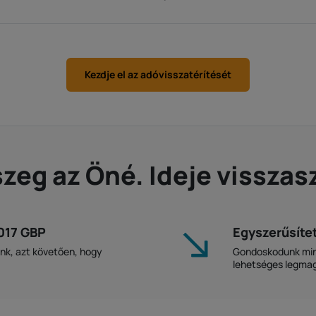
Kezdje el az adóvisszatérítését
szeg az Öné. Ideje visszas
1017 GBP
Egyszerűsítet
ink, azt követően, hogy
Gondoskodunk mind
lehetséges legmag