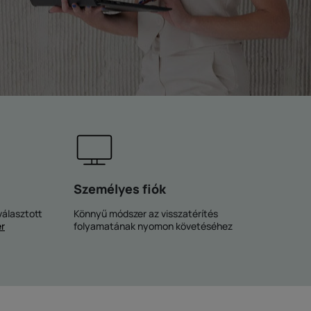
Személyes fiók
választott
Könnyű módszer az visszatérítés
r
folyamatának nyomon követéséhez