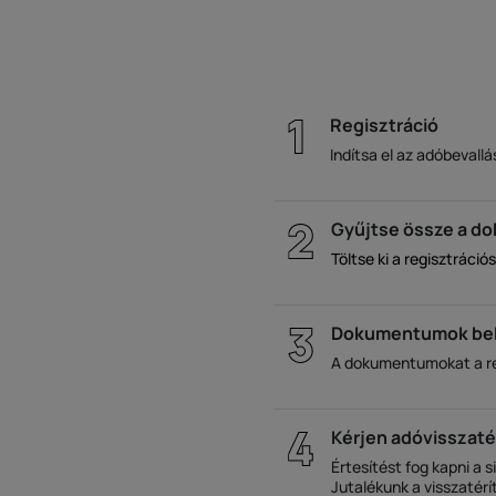
Regisztráció
Indítsa el az adóbevallá
Gyűjtse össze a 
Töltse ki a regisztráció
Dokumentumok be
A dokumentumokat a reg
Kérjen adóvisszaté
Értesítést fog kapni a s
Jutalékunk a visszatérí