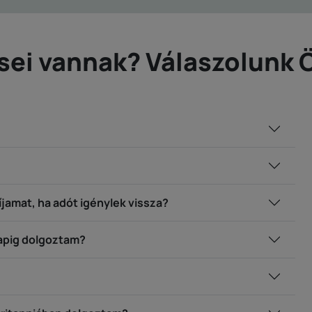
sei vannak? Válaszolunk 
íjamat, ha adót igénylek vissza?
apig dolgoztam?