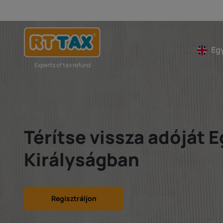
Egy
Experts of tax refund
Térítse vissza adóját 
Királyságban
Regisztráljon