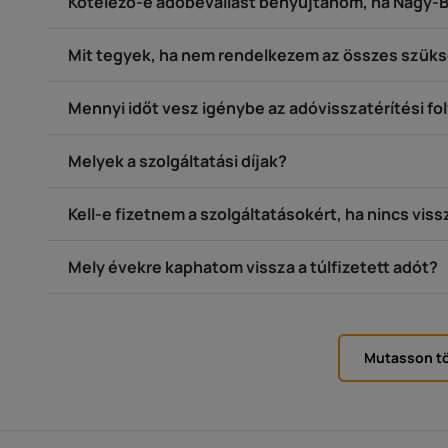
Kötelező-e adóbevallást benyújtanom, ha Nagy-
Mit tegyek, ha nem rendelkezem az összes szü
Mennyi időt vesz igénybe az adóvisszatérítési f
Melyek a szolgáltatási díjak?
Kell-e fizetnem a szolgáltatásokért, ha nincs viss
Mely évekre kaphatom vissza a túlfizetett adót?
Mutasson tö