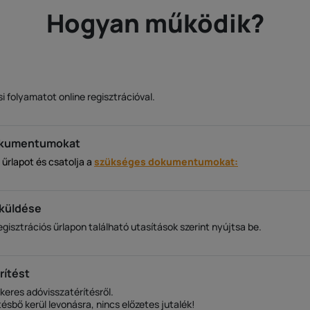
Hogyan működik?
si folyamatot online regisztrációval.
dokumentumokat
s űrlapot és csatolja a
szükséges dokumentumokat:
küldése
isztrációs űrlapon található utasítások szerint nyújtsa be.
rítést
ikeres adóvisszatérítésről.
tésbő kerül levonásra, nincs előzetes jutalék!