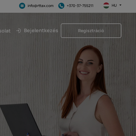
HU
info@rttax.com
+370-37-755211
Bejelentkezés
solat
Regisztráció