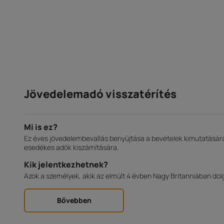
Jövedelemadó visszatérítés
Mi is ez?
Ez éves jövedelembevallás benyújtása a bevételek kimutatására 
esedékes adók kiszámítására.
Kik jelentkezhetnek?
Azok a személyek, akik az elmúlt 4 évben Nagy Britanniában dol
Bővebben