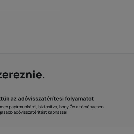
zereznie.
tük az adóvisszatérítési folyamatot
en papírmunkáról, biztosítva, hogy Ön a törvényesen
asabb adóvisszatérítést kaphassa!