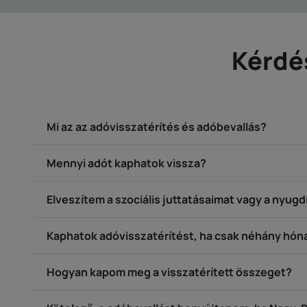
Kérdé
Mi az az adóvisszatérítés és adóbevallás?
Mennyi adót kaphatok vissza?
Elveszítem a szociális juttatásaimat vagy a nyugd
Kaphatok adóvisszatérítést, ha csak néhány hón
Hogyan kapom meg a visszatérített összeget?