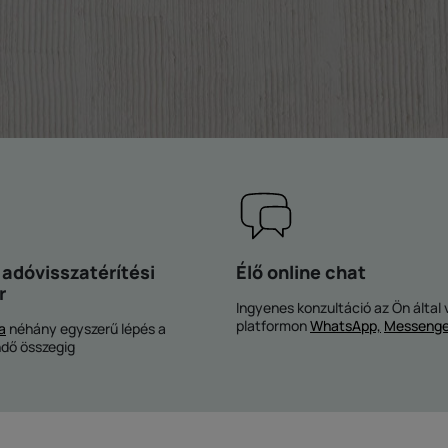
 adóvisszatérítési
Élő online chat
r
Ingyenes konzultáció az Ön által 
platformon
WhatsApp,
Messenge
a
néhány egyszerű lépés a
ndő összegig