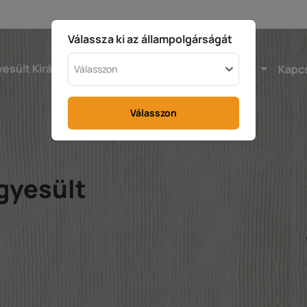
Válassza ki az állampolgárságát
esült Királyság
Kalkulátor
Adóvisszatérítés
Kapc
Válasszon
Válasszon
Egyesült