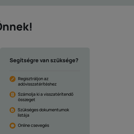
Önnek!
Segítségre van szüksége?
Regisztráljon az
adóvisszatérítéshez
Számolja ki a visszatérítendő
összeget
Szükséges dokumentumok
listája
Online csevegés