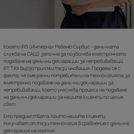
Когато IRS (Интернал Ревеню Сървис - данъчната
служба на САЩ) започна да позволява електронното
подаване на данъчни декларации за непребиваващи,
RT TAX бързо приложи тази иновация. Гордеем се с
факта, че сме ранни потребители на технологията за
електронно подаване на данъчни декларации за
непребиваващи, което улеснява процеса на подаване
на данъчни декларации за нашите клиенти по целия
свят.
Ето предимствата, които нашите клиенти
получават от тази технология в сравнение с данъчна
декларация на хартия: