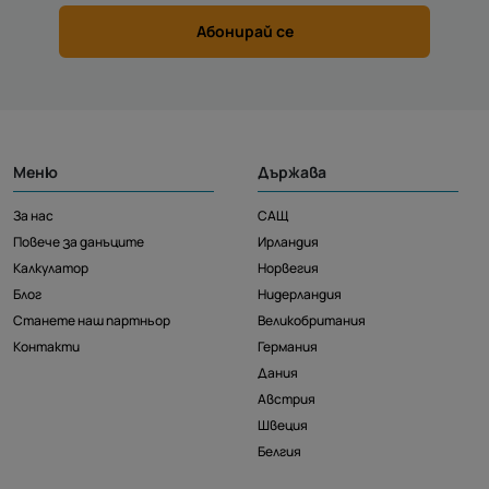
Абонирай се
Меню
Държава
За нас
САЩ
Повече за данъците
Ирландия
Калкулатор
Норвегия
Блог
Нидерландия
Станете наш партньор
Великобритания
Контакти
Германия
Дания
Австрия
Швеция
Белгия