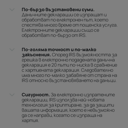
По-бързо възстановени суми.
Данъчните декларации се изпращат и
обработват по електронен път, което
спестява много време от пощенска услуга.
Електронните декларации също се
обработват по-бързо от IRS.
По-голяма точност и по-малко
закъснения.
Според IRS възможността за
грешка в електронно подадената данъчна
декларация е 20 пъти по-ниска в сравнение
с хартиената декларация. Следователно
има много по-малко забавяне от страна на
IRS относно възстановяването на данъци.
Сигурност.
За електронно изпратените
декларации, IRS използва най-новата
технология за криптиране, за да защити
вашата информация, което е невъзможно
да се направи, когато се изпраща на
хартия.