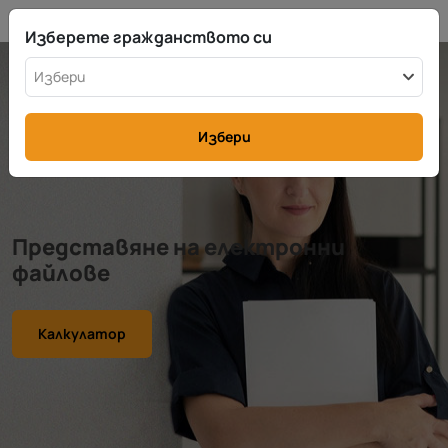
BG
info@rttax.com
+370-37-755211
Изберете гражданството си
Избери
Избери
Представяне на електронни
файлове
Калкулатор